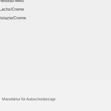
hellblau-weiß
Lachs/Creme
istazie/Creme
Manufaktur für Autoschonbezüge